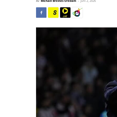
Av
Michael Breines Oredam
-
juni 2, 2026