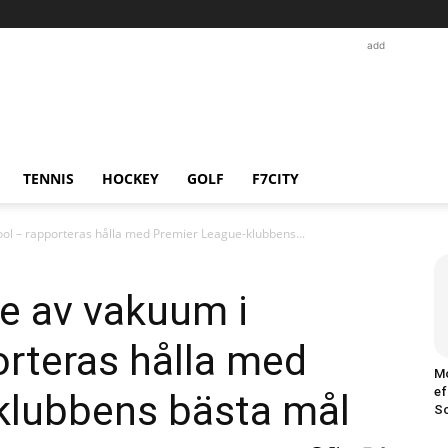
add
TENNIS
HOCKEY
GOLF
F7CITY
ool – rapporteras hålla med Premier League-klubbens...
e av vakuum i
orteras hålla med
M
ef
klubbens bästa mål
So