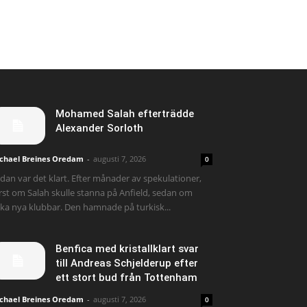
Mohamed Salah efterträdde
Alexander Sorloth
chael Breines Oredam
-
augusti 7, 2026
0
dan var det klart. Efter månader av spekulationer,
rst om Salah skulle stanna på Anfield, sedan om
ika nya klubbar. Den hamnade på turkisk...
Benfica med kristallklart svar
till Andreas Schjelderup efter
ett stort bud från Tottenham
chael Breines Oredam
-
augusti 7, 2026
0