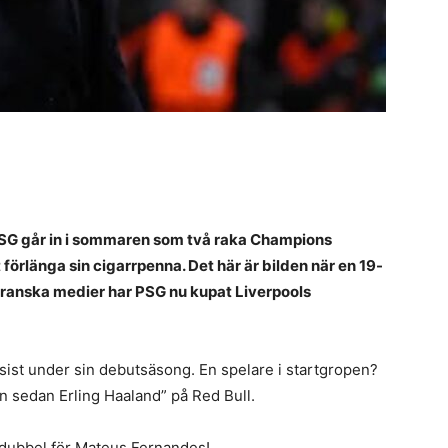
 PSG går in i sommaren som två raka Champions
örlänga sin cigarrpenna. Det här är bilden när en 19-
t franska medier har PSG nu kupat Liverpools
sist under sin debutsäsong. En spelare i startgropen?
en sedan Erling Haaland” på Red Bull.
dubbel för Mateus Fernandes!