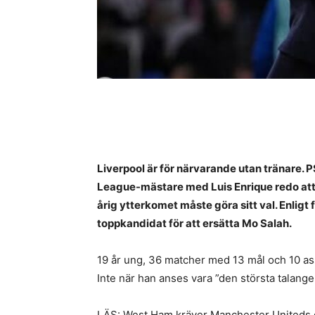
Liverpool är för närvarande utan tränare.
League-mästare med Luis Enrique redo att f
årig ytterkomet måste göra sitt val. Enlig
toppkandidat för att ersätta Mo Salah.
19 år ung, 36 matcher med 13 mål och 10 as
Inte när han anses vara ”den största talang
LÄS: West Ham kräver Manchester Uniteds 