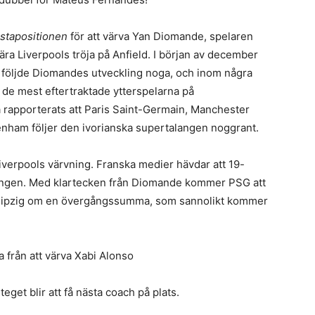
rstapositionen
för att värva Yan Diomande, spelaren
ära Liverpools tröja på Anfield. I början av december
 följde Diomandes utveckling noga, och inom några
v de mest eftertraktade ytterspelarna på
å rapporterats att Paris Saint-Germain, Manchester
nham följer den ivorianska supertalangen noggrant.
iverpools värvning. Franska medier hävdar att 19-
ången. Med klartecken från Diomande kommer PSG att
ipzig om en övergångssumma, som sannolikt kommer
a från att värva Xabi Alonso
eget blir att få nästa coach på plats.