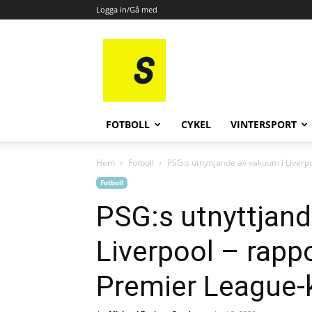
Logga in/Gå med
All
Sport
FOTBOLL
CYKEL
VINTERSPORT
Hem
Fotboll
PSG:s utnyttjande av vakuum i Liverp
Fotboll
PSG:s utnyttjand
Liverpool – rapp
Premier League-