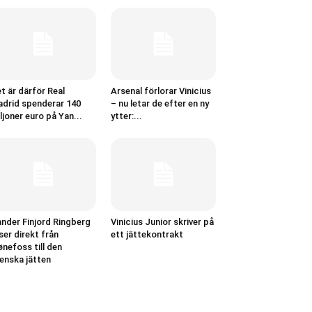
t är därför Real
Arsenal förlorar Vinicius
drid spenderar 140
– nu letar de efter en ny
ljoner euro på Yan...
ytter:...
nder Finjord Ringberg
Vinicius Junior skriver på
ser direkt från
ett jättekontrakt
nefoss till den
enska jätten