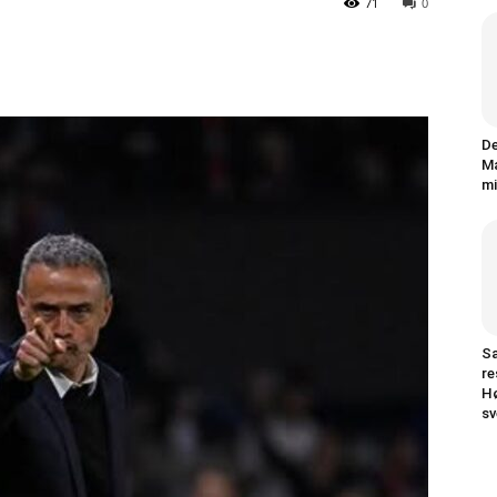
71
0
De
Ma
mi
Sa
re
Hø
sv