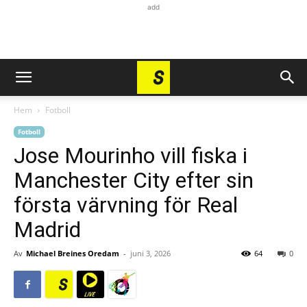
add
Hem
Fotboll
Fotboll
Jose Mourinho vill fiska i
Manchester City efter sin
första värvning för Real
Madrid
Av
Michael Breines Oredam
-
juni 3, 2026
64
0