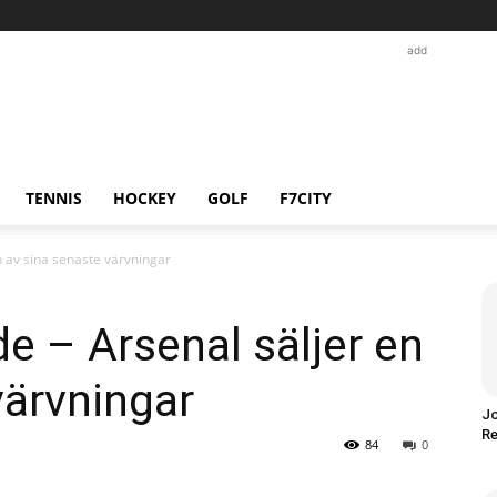
add
TENNIS
HOCKEY
GOLF
F7CITY
n av sina senaste värvningar
e – Arsenal säljer en
värvningar
Jo
Re
84
0