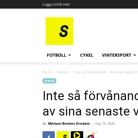
Logga in/Gå med
All
Sport
FOTBOLL
CYKEL
VINTERSPORT
Hem
Fotboll
Inte så förvånande – Arsenal säljer e
Fotboll
Inte så förvånand
av sina senaste 
Av
Michael Breines Oredam
-
maj 15, 2026