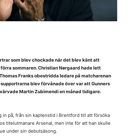
rtrar som blev chockade när det blev känt att
förra sommaren. Christian Nørgaard hade lett
 Thomas Franks obestridda ledare på matcharenan
-supportrarna blev förvånade över var att Gunners
 värvade Martin Zubimendi en månad tidigare.
n på, från sin kaptenstid i Brentford till att försöka
hos titelutmanare Arsenal, men inte för att han skulle
ague under sin debutsäsong.