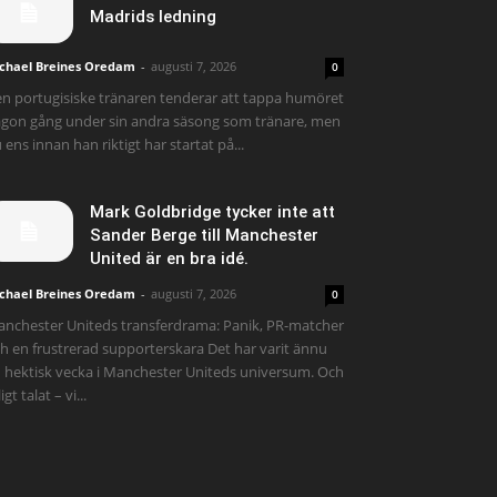
Madrids ledning
chael Breines Oredam
-
augusti 7, 2026
0
n portugisiske tränaren tenderar att tappa humöret
gon gång under sin andra säsong som tränare, men
 ens innan han riktigt har startat på...
Mark Goldbridge tycker inte att
Sander Berge till Manchester
United är en bra idé.
chael Breines Oredam
-
augusti 7, 2026
0
nchester Uniteds transferdrama: Panik, PR-matcher
h en frustrerad supporterskara Det har varit ännu
 hektisk vecka i Manchester Uniteds universum. Och
igt talat – vi...