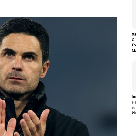
Xa
Ch
fö
Ma
In
Hj
re
kl