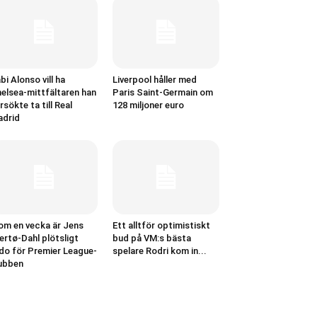
bi Alonso vill ha
Liverpool håller med
elsea-mittfältaren han
Paris Saint-Germain om
rsökte ta till Real
128 miljoner euro
drid
om en vecka är Jens
Ett alltför optimistiskt
ertø-Dahl plötsligt
bud på VM:s bästa
do för Premier League-
spelare Rodri kom in...
ubben