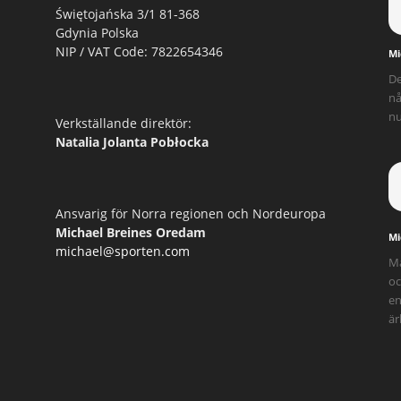
Świętojańska 3/1 81-368
Gdynia Polska
NIP / VAT Code: 7822654346
Mi
De
nå
nu
Verkställande direktör:
Natalia Jolanta Pobłocka
Ansvarig för Norra regionen och Nordeuropa
Michael Breines Oredam
Mi
michael@sporten.com
Ma
oc
en
ärl