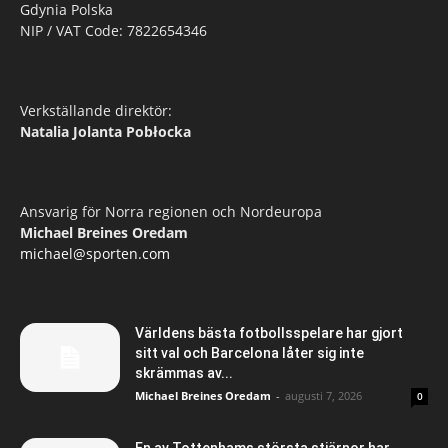
Gdynia Polska
NIP / VAT Code: 7822654346
Verkställande direktör:
Natalia Jolanta Pobłocka
Ansvarig för Norra regionen och Nordeuropa
Michael Breines Oredam
michael@sporten.com
Världens bästa fotbollsspelare har gjort
sitt val och Barcelona låter sig inte
skrämmas av...
Michael Breines Oredam
-
augusti 7, 2026
0