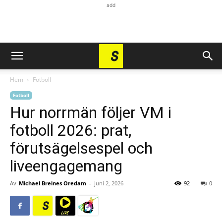
add
Hem
Fotboll
Fotboll
Hur norrmän följer VM i
fotboll 2026: prat,
förutsägelsespel och
liveengagemang
Av
Michael Breines Oredam
-
juni 2, 2026
92
0