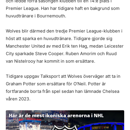
och ledde förra säsongen klubben till en 14:e plats i
Premier League. Han har tidigare haft en bakgrund som
huvudtränare i Bournemouth.
Wolves blir därmed den tredje Premier League-klubben i
höst att sparka en huvudtränare. Tidigare gjorde sig
Manchester United av med Erik ten Hag, medan Leicester
City sparkade Steve Cooper. Ruben Amorim och Ruud
van Nistelrooy har kommit in som ersättare.
Tidigare uppgav Talksport att Wolves överväger att ta in
Graham Potter som ersättare för O’Neil. Potter är
fortfarande borta från spel sedan han lämnade Chelsea
våren 2023.