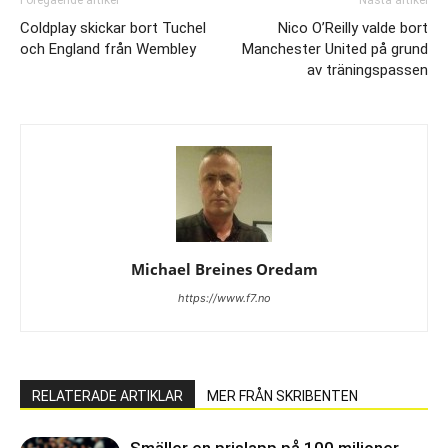
Coldplay skickar bort Tuchel
Nico O’Reilly valde bort
och England från Wembley
Manchester United på grund
av träningspassen
Michael Breines Oredam
https://www.f7.no
RELATERADE ARTIKLAR
MER FRÅN SKRIBENTEN
Smäller en prislapp på 100 miljoner