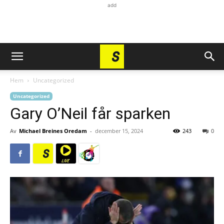
add
Hem
Uncategorized
Uncategorized
Gary O’Neil får sparken
Av
Michael Breines Oredam
-
december 15, 2024
243
0