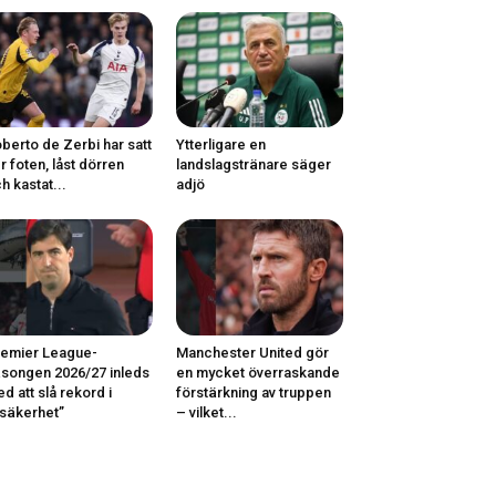
berto de Zerbi har satt
Ytterligare en
r foten, låst dörren
landslagstränare säger
h kastat...
adjö
emier League-
Manchester United gör
songen 2026/27 inleds
en mycket överraskande
d att slå rekord i
förstärkning av truppen
säkerhet”
– vilket...