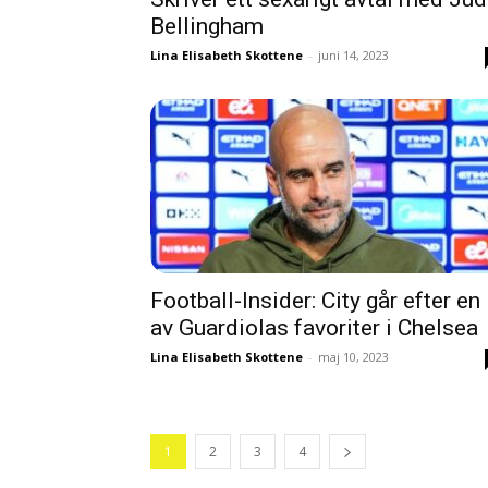
Bellingham
Lina Elisabeth Skottene
-
juni 14, 2023
Football-Insider: City går efter en
av Guardiolas favoriter i Chelsea
Lina Elisabeth Skottene
-
maj 10, 2023
1
2
3
4