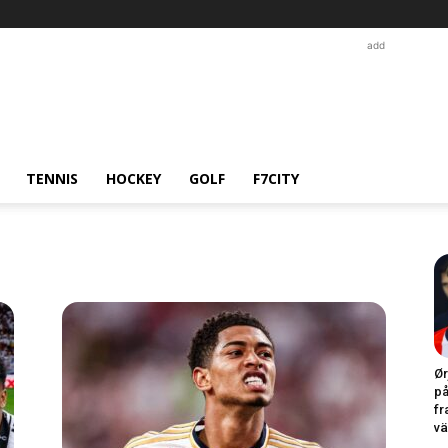
add
TENNIS
HOCKEY
GOLF
F7CITY
Ør
på
fr
vä