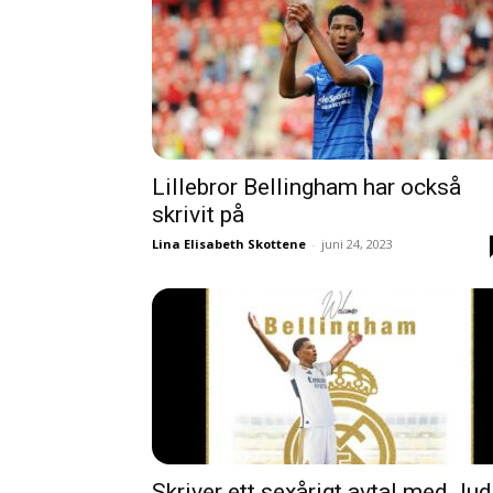
Lillebror Bellingham har också
skrivit på
Lina Elisabeth Skottene
-
juni 24, 2023
Skriver ett sexårigt avtal med Ju