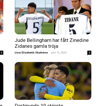
Jude Bellingham har fått Zinedine
Zidanes gamla tröja
Lina Elisabeth Skottene
-
juni 15, 2023
0
0
de
Dortmunds 10 största