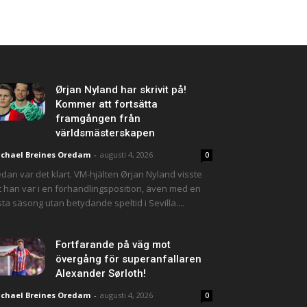
Ørjan Nyland har skrivit på!
Kommer att fortsätta
framgången från
världsmästerskapen
chael Breines Oredam
-
augusti 4, 2026
0
dan var det klart. VM-hjälten Ørjan Nyland visste
t han var i en förhandlingsposition, även med en
sta säsong utan betydande speltid i Sevilla....
Fortfarande på väg mot
övergång för superanfallaren
Alexander Sørloth!
chael Breines Oredam
-
augusti 4, 2026
0