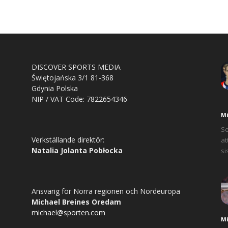
DISCOVER SPORTS MEDIA
Świętojańska 3/1 81-368
Gdynia Polska
NIP / VAT Code: 7822654346
Mi
Se
Verkställande direktör:
at
Natalia Jolanta Pobłocka
si
Ansvarig för Norra regionen och Nordeuropa
Michael Breines Oredam
michael@sporten.com
Mi