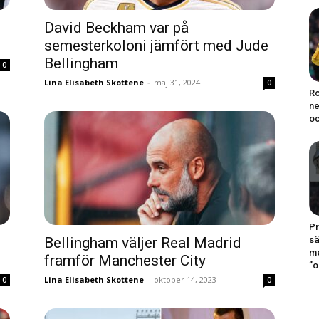
David Beckham var på
semesterkoloni jämfört med Jude
Bellingham
0
Lina Elisabeth Skottene
-
maj 31, 2024
0
Ro
ne
oc
Pr
sä
Bellingham väljer Real Madrid
me
framför Manchester City
”o
Lina Elisabeth Skottene
-
oktober 14, 2023
0
0