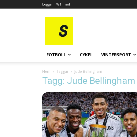
Logga in/Gå med
All
Sport
FOTBOLL
CYKEL
VINTERSPORT
Hem
Taggar
Jude Bellingham
Tagg: Jude Bellingham